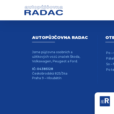
Petr Gibala
AUTOPŮJČOVNA RADAC
OTE
Jsme půjčovna osobních a
Po – 
užitkových vozů značek Škoda,
Páte
Volkswagen, Peugeot a Ford.
So – 
IČ: 04385128
Po t
Českobrodská 825/34a
Praha 9 – Hloubětín