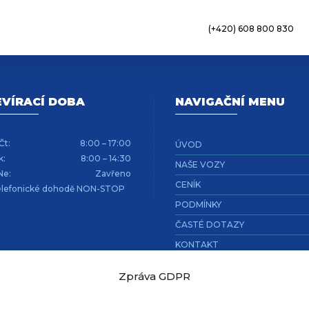
(+420) 608 800 830
VÍRACÍ DOBA
NAVIGAČNÍ MENU
Čt:
8:00 – 17:00
ÚVOD
k:
8:00 – 14:30
NAŠE VOZY
Ne:
Zavřeno
CENÍK
elefonické dohodě NON-STOP
PODMÍNKY
ČASTÉ DOTAZY
KONTAKT
GDPR
Zpráva GDPR