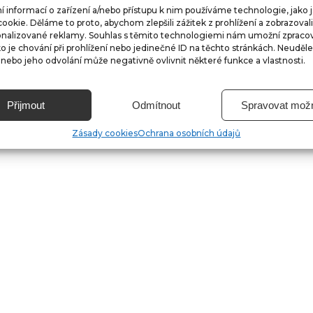
í informací o zařízení a/nebo přístupu k nim používáme technologie, jako 
ookie. Děláme to proto, abychom zlepšili zážitek z prohlížení a zobrazovali
onalizované reklamy. Souhlas s těmito technologiemi nám umožní zpraco
ko je chování při prohlížení nebo jedinečné ID na těchto stránkách. Neuděle
nebo jeho odvolání může negativně ovlivnit některé funkce a vlastnosti.
Přijmout
Odmítnout
Spravovat možn
Zásady cookies
Ochrana osobních údajů