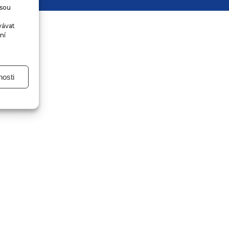
jsou
vávat
ní
osti