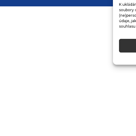
K ukládán
soubory c
(ne)pers
údaje, ja
souhlasu 